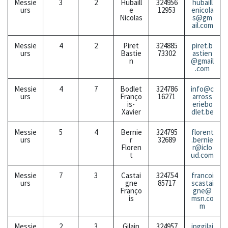
Messie
3
2
Hubaill
324956
hubaill
urs
e
12953
enicola
Nicolas
s@gm
ail.com
Messie
4
2
Piret
324885
piret.b
urs
Bastie
73302
astien
n
@gmail
.com
Messie
4
7
Bodlet
324786
info@c
urs
Franço
16271
arross
is-
eriebo
Xavier
dlet.be
Messie
5
4
Bernie
324795
florent
urs
r
32689
.bernie
Floren
r@iclo
t
ud.com
Messie
7
3
Castai
324754
francoi
urs
gne
85717
scastai
Franço
gne@
is
msn.co
m
Messie
2
3
Gilain
324957
jpggilai