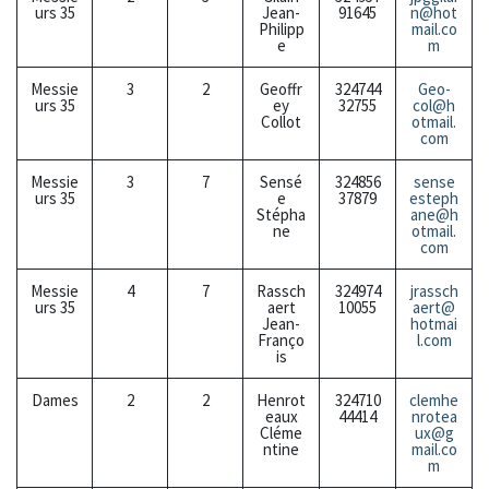
urs 35
Jean-
91645
n@hot
Philipp
mail.co
e
m
Messie
3
2
Geoffr
324744
Geo-
urs 35
ey
32755
col@h
Collot
otmail.
com
Messie
3
7
Sensé
324856
sense
urs 35
e
37879
esteph
Stépha
ane@h
ne
otmail.
com
Messie
4
7
Rassch
324974
jrassch
urs 35
aert
10055
aert@
Jean-
hotmai
Franço
l.com
is
Dames
2
2
Henrot
324710
clemhe
eaux
44414
nrotea
Cléme
ux@g
ntine
mail.co
m