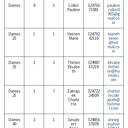
Dames
4
5
Collot
324756
pauline
Pauline
71081
.collot0
903@g
mail.co
m
Dames
1
1
Heinen
324792
marieh
25
Marie
42118
einen
@hot
mail.co
m
Dames
3
3
Thirion
324987
elisabe
25
Elisabe
53218
ththiri
th
on@ho
tmail.c
om
Dames
3
7
Zakrajs
324722
charlot
25
ek
24509
tezakr
Charlo
ajsek@
tte
hotmai
l.com
Dames
2
1
Geudv
324856
anneg
40
ert
37878
eudver