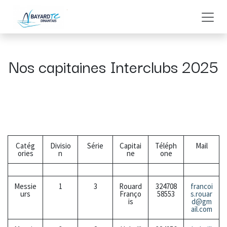
Se rendre au contenu
Nos capitaines Interclubs 2025
Catég
Divisio
Série
Capitai
Téléph
Mail
ories
n
ne
one
Messie
1
3
Rouard
324708
francoi
urs
Franço
58553
s.rouar
is
d@gm
ail.com