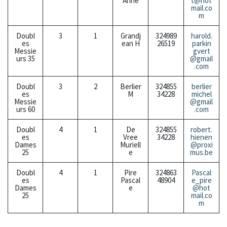
Anne
t@hot
mail.co
m
Doubl
3
1
Grandj
324989
harold.
es
ean H
26519
parkin
Messie
gvert
urs 35
@gmail
.com
Doubl
3
2
Berlier
324855
berlier
es
M
34228
michel
Messie
@gmail
urs 60
.com
Doubl
4
1
De
324855
robert.
es
Vree
34228
hienen
Dames
Muriell
@proxi
25
e
mus.be
Doubl
4
1
Pire
324863
Pascal
es
Pascal
48904
e_pire
Dames
e
@hot
25
mail.co
m