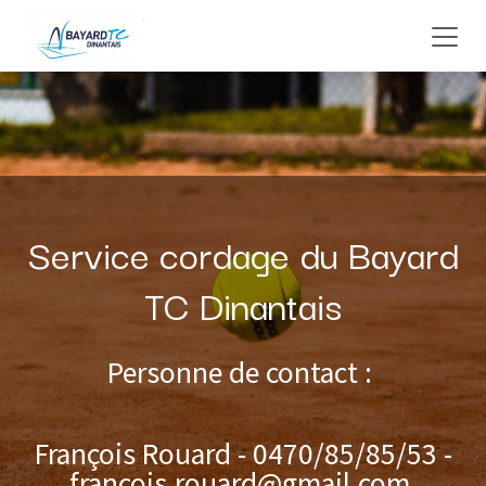
Se rendre au contenu
Service cordage du Bayard
TC Dinantais
Personne de contact :
François Rouard - 0470/85/85/53 -
francois.rouard@gmail.com